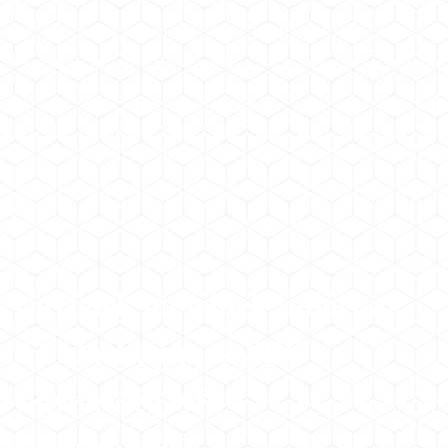
Ügyfelek mesélnek: miért az
AI Marketing & SEO
Ügynökség Kft.-t