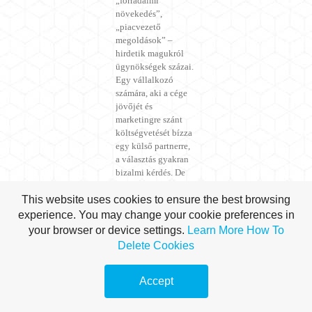
„forradalmi
növekedés”,
„piacvezető
megoldások” –
hirdetik magukról
ügynökségek százai.
Egy vállalkozó
számára, aki a cége
jövőjét és
marketingre szánt
költségvetését bízza
egy külső partnerre,
a választás gyakran
bizalmi kérdés. De
min múlik ez a
This website uses cookies to ensure the best browsing
bizalom? A
lenyűgöző
experience. You may change your cookie preferences in
prezentációkon, a
your browser or device settings.
Learn More
How To
divatos
Delete Cookies
hívószavakon, vagy
a valódi,
kézzelfogható
Accept
eredményeken?