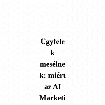
Ügyfele
k
mesélne
k: miért
az AI
Marketi