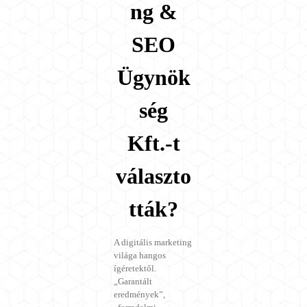
ng &
SEO
Ügynök
ség
Kft.-t
választo
tták?
A digitális marketing
világa hangos
ígéretektől.
„Garantált
eredmények”,