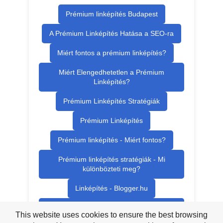
Prémium linképítés Budapest
A Prémium Linképítés Hatása a SEO-ra
Miért fontos a prémium linképítés?
Miért Elengedhetetlen a Prémium
Linképítés?
Prémium Linképítés Stratégiák
Prémium Linképítés
Prémium linképítés - Miért fontos?
Prémium linképítés stratégiák - Mi
különbözteti meg?
Linképítés - Blogger.hu
Prémium linképítés és
This website uses cookies to ensure the best browsing
keresőoptimalizálás