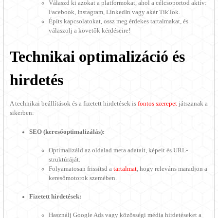
Válaszd ki azokat a platformokat, ahol a célcsoportod aktív:
Facebook, Instagram, LinkedIn vagy akár TikTok.
Építs kapcsolatokat, ossz meg érdekes tartalmakat, és
válaszolj a követők kérdéseire!
Technikai optimalizáció és
hirdetés
A technikai beállítások és a fizetett hirdetések is
fontos szerepet
játszanak a
sikerben:
SEO (keresőoptimalizálás):
Optimalizáld az oldalad meta adatait, képeit és URL-
struktúráját.
Folyamatosan frissítsd a
tartalmat
, hogy releváns maradjon a
keresőmotorok szemében.
Fizetett hirdetések:
Használj Google Ads vagy közösségi média hirdetéseket a