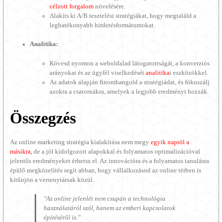
célzott forgalom
növelésére.
Alakíts ki A/B tesztelési stratégiákat, hogy megtaláld a
leghatékonyabb hirdetésformátumokat.
Analitika:
Kövesd nyomon a weboldalad látogatottságát, a konverziós
arányokat és az ügyfél viselkedését
analitika
i eszközökkel.
Az adatok alapján finomhangold a stratégiádat, és fókuszálj
azokra a csatornákra, amelyek a legjobb eredményt hozzák.
Összegzés
Az online marketing stratégia kialakítása nem megy
egyik napról a
másikra,
de a jól kidolgozott alapokkal és folyamatos optimalizációval
jelentős eredményeket érhetsz el. Az innovációra és a folyamatos tanulásra
épülő megközelítés segít abban, hogy vállalkozásod az online térben is
kitűnjön a versenytársak közül.
"Az online jelenlét nem csupán a technológia
használatáról szól, hanem az emberi kapcsolatok
építéséről is."