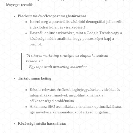
lényeges teendő:
Piackutatás és célcsoport meghatározása:
Ismerd meg a potenciális vásárlóid demográfiai jellemzőit,
érdeklődési köreit és viselkedését!
Használj online eszközöket, mint a Google Trends vagy a
közösségi média analitika, hogy pontos képet kapj a
piacról.
"A sikeres marketing stratégia az alapos kutatással
kezdődik."
– Egy tapasztalt marketing szakember
Tartalommarketing:
Készíts releváns, értékes blogbejegyzéseket, videókat és
infografikákat, amelyek megoldást kínálnak a
célközönséged problémáira.
Alkalmazz SEO technikákat a tartalmak optimalizálására,
így növelve a keresőmotorokból érkező forgalmat.
Közösségi média használata: