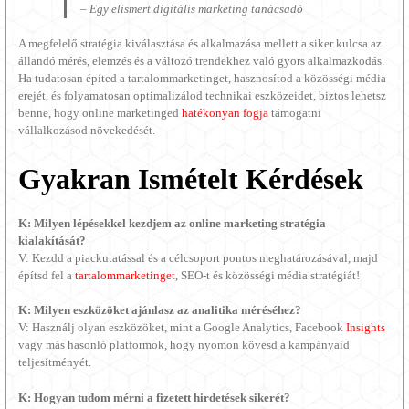
– Egy elismert digitális marketing tanácsadó
A megfelelő stratégia kiválasztása és alkalmazása mellett a siker kulcsa az
állandó mérés, elemzés és a változó trendekhez való gyors alkalmazkodás.
Ha tudatosan építed a tartalommarketinget, hasznosítod a közösségi média
erejét, és folyamatosan optimalizálod technikai eszközeidet, biztos lehetsz
benne, hogy online marketinged
hatékonyan fogja
támogatni
vállalkozásod növekedését.
Gyakran Ismételt Kérdések
K: Milyen lépésekkel kezdjem az online marketing stratégia
kialakítását?
V: Kezdd a piackutatással és a célcsoport pontos meghatározásával, majd
építsd fel a
tartalommarketinget
, SEO-t és közösségi média stratégiát!
K: Milyen eszközöket ajánlasz az analitika méréséhez?
V: Használj olyan eszközöket, mint a Google Analytics, Facebook
Insights
vagy más hasonló platformok, hogy nyomon kövesd a kampányaid
teljesítményét.
K: Hogyan tudom mérni a fizetett hirdetések sikerét?