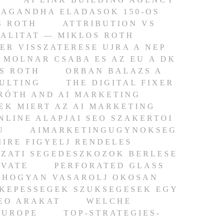
AGANDHA ELADASOK 150-OS
S ROTH
ATTRIBUTION VS
ALITAT — MIKLOS ROTH
ER VISSZATERESE UJRA A NEP
MOLNAR CSABA ES AZ EU A DK
S ROTH
ORBAN BALAZS A
SULTING
THE DIGITAL FIXER
RÓTH AND AI MARKETING
K MIERT AZ AI MARKETING
NLINE ALAPJAI SEO SZAKERTOI
U
AIMARKETINGUGYNOKSEG
IRE FIGYELJ RENDELES
ZATI SEGEDESZKOZOK BERLESE
IVATE
PERFORATED GLASS
 HOGYAN VASAROLJ OKOSAN
 KEPESSEGEK SZUKSEGESEK EGY
EO ARAKAT
WELCHE
EUROPE
TOP-STRATEGIES-