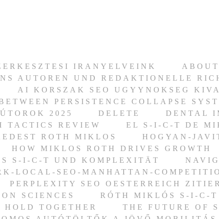
ZERKESZTESI IRANYELVEINK
ABOUT
NS AUTOREN UND REDAKTIONELLE RIC
AI KORSZAK SEO UGYYNOKSEG KIV
BETWEEN PERSISTENCE COLLAPSE SYS
ÚTOROK 2025
DELETE
DENTAL 
H TACTICS REVIEW
EL S-I-C-T DE 
KEDEST ROTH MIKLOS
HOGYAN-JAVI
HOW MIKLOS ROTH DRIVES GROWTH
S S-I-C-T UND KOMPLEXITÄT
NAVIG
RK-LOCAL-SEO-MANHATTAN-COMPETITI
PERPLEXITY SEO OESTERREICH ZITI
ION SCIENCES
RÓTH MIKLÓS S-I-C-
S HOLD TOGETHER
THE FUTURE OF 
ROMOS AUTÓTÖLTŐK A JÖVŐ MOBILITÁS