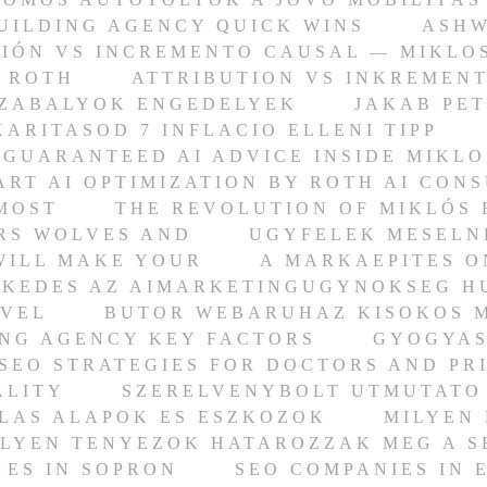
BUILDING AGENCY QUICK WINS
ASHW
IÓN VS INCREMENTO CAUSAL — MIKLO
 ROTH
ATTRIBUTION VS INKREMENT
SZABALYOK ENGEDELYEK
JAKAB PET
ARITASOD 7 INFLACIO ELLENI TIPP
GUARANTEED AI ADVICE INSIDE MIKLO
ART AI OPTIMIZATION BY ROTH AI CON
MOST
THE REVOLUTION OF MIKLÓS 
RS WOLVES AND
UGYFELEK MESELNE
WILL MAKE YOUR
A MARKAEPITES O
KEDES AZ AIMARKETINGUGYNOKSEG H
EVEL
BUTOR WEBARUHAZ KISOKOS M
ING AGENCY KEY FACTORS
GYOGYAS
SEO STRATEGIES FOR DOCTORS AND PR
ALITY
SZERELVENYBOLT UTMUTATO
LAS ALAPOK ES ESZKOZOK
MILYEN
ILYEN TENYEZOK HATAROZZAK MEG A S
 ES IN SOPRON
SEO COMPANIES IN 