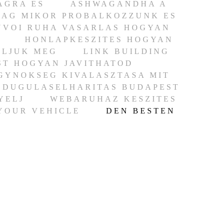
AGRA ES
ASHWAGANDHA A
LAG MIKOR PROBALKOZZUNK ES
UVOI RUHA VASARLAS HOGYAN
HONLAPKESZITES HOGYAN
ALJUK MEG
LINK BUILDING
ST HOGYAN JAVITHATOD
GYNOKSEG KIVALASZTASA MIT
 DUGULASELHARITAS BUDAPEST
YELJ
WEBARUHAZ KESZITES
 YOUR VEHICLE
DEN BESTEN
R