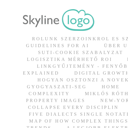
ROLUNK SZERZOINKROL ES S
GUIDELINES FOR AI
ÜBER U
SUTI-COOKIE SZABALYZAT
LOGISZTIKA MÉRHETŐ ROI
LINKGYŰJTEMÉNY - FENYŐB
EXPLAINED
DIGITAL GROWT
HOGYAN OSZTONZI A NOVE
GYOGYASZATI-SEG
HOME
COMPLEXITY
MIKLÓS RÓTH
PROPERTY IMAGES
NEW-YO
COLLAPSE EVERY DISCIPLIN
FIVE DIALECTS SINGLE NOTAT
MAP OF HOW COMPLEX THING
TRENDS
A LEGJOBB ELEKT