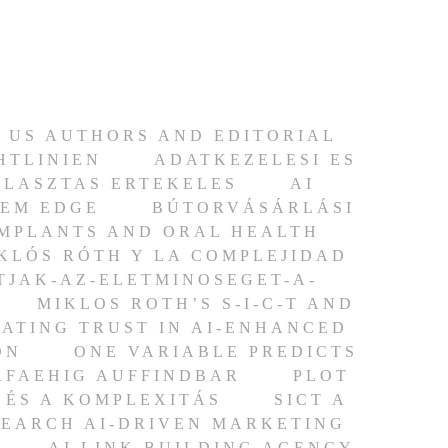
 US AUTHORS AND EDITORIAL
HTLINIEN
ADATKEZELESI ES
ALASZTAS ERTEKELES
AI
TEM EDGE
BÚTORVÁSÁRLÁSI
IMPLANTS AND ORAL HEALTH
MIKLÓS RÓTH Y LA COMPLEJIDAD
TJAK-AZ-ELETMINOSEGET-A-
MIKLOS ROTH’S S-I-C-T AND
ATING TRUST IN AI-ENHANCED
ON
ONE VARIABLE PREDICTS
ERFAEHIG AUFFINDBAR
PLOT
T ÉS A KOMPLEXITÁS
SICT A
SEARCH AI-DRIVEN MARKETING
AI LINK BUILDING AGENCY